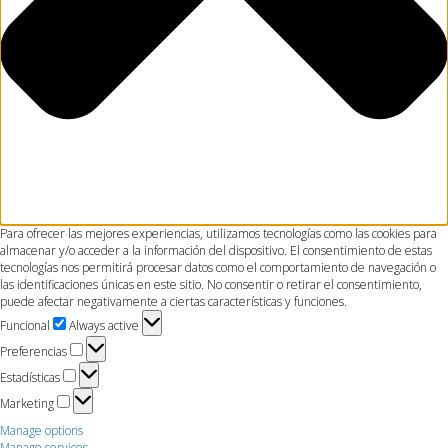
Para ofrecer las mejores experiencias, utilizamos tecnologías como las cookies para
almacenar y/o acceder a la información del dispositivo. El consentimiento de estas
tecnologías nos permitirá procesar datos como el comportamiento de navegación o
las identificaciones únicas en este sitio. No consentir o retirar el consentimiento,
puede afectar negativamente a ciertas características y funciones.
Funcional
Funcional
Always active
Preferencias
Preferencias
Estadísticas
Estadísticas
Marketing
Marketing
Manage options
Manage services