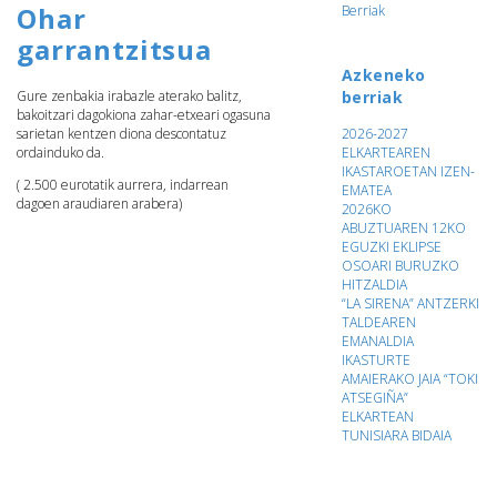
Ohar
Berriak
garrantzitsua
Azkeneko
berriak
Gure zenbakia irabazle aterako balitz,
bakoitzari dagokiona zahar-etxeari ogasuna
2026-2027
sarietan kentzen diona descontatuz
ELKARTEAREN
ordainduko da.
IKASTAROETAN IZEN-
( 2.500 eurotatik aurrera, indarrean
EMATEA
dagoen araudiaren arabera)
2026KO
ABUZTUAREN 12KO
EGUZKI EKLIPSE
OSOARI BURUZKO
HITZALDIA
“LA SIRENA” ANTZERKI
TALDEAREN
EMANALDIA
IKASTURTE
AMAIERAKO JAIA “TOKI
ATSEGIÑA”
ELKARTEAN
TUNISIARA BIDAIA