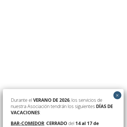
ACTUACIÓN DEL GRUPO DE TEATRO «LA SIRENA»
Durante el
VERANO DE 2026
, los servicios de
El próximo día 29 DE JUNIO (LUNES), y como culminación de las celebraciones
nuestra Asociación tendrán los siguientes
DÍAS DE
del fin de curso en nuestra Asociación,...
Leer más
VACACIONES
:
Leer más
BAR-COMEDOR
:
CERRADO
del
14 al 17 de