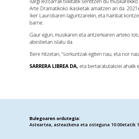
Ilargi lezoarrak txikitatik sentitzen du musikareki
Arte Dramatikoko ikasketak amaitzen ari da. 2021
Iker Laurobaren laguntzarekin, eta hainbat kontz
barne.
Gaur egun, musikaren eta antzerkiaren arteko lotu
abestietan islatu da.
Bere hitzetan, “sorkuntzak egiten nau, eta nor nai
SARRERA LIBREA DA,
eta bertaratutakoei ahalik 
Bulegoaren ordutegia
:
Asteartea, asteazkena eta osteguna 10:00etatik 1