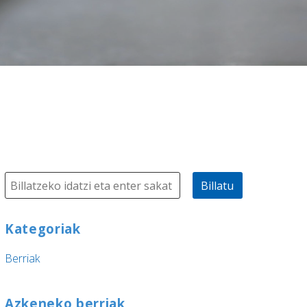
Billatu
Kategoriak
Berriak
Azkeneko berriak