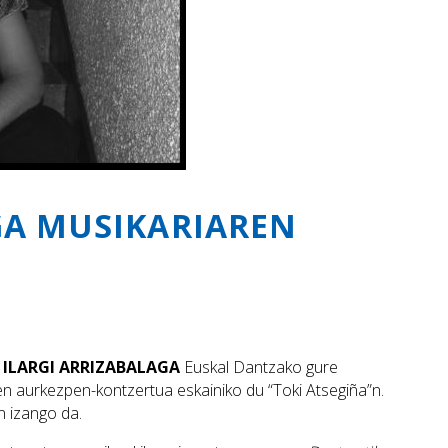
GA MUSIKARIAREN
,
ILARGI ARRIZABALAGA
Euskal Dantzako gure
n aurkezpen-kontzertua eskainiko du “Toki Atsegiña”n.
n izango da.