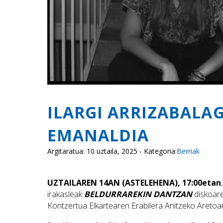
ILARGI ARRIZABALA
EMANALDIA
Argitaratua: 10 uztaila, 2025 - Kategoria:
Berriak
UZTAILAREN 14AN (ASTELEHENA), 17:00etan
irakasleak
BELDURRAREKIN DANTZAN
diskoare
Kontzertua Elkartearen Erabilera Anitzeko Aretoa