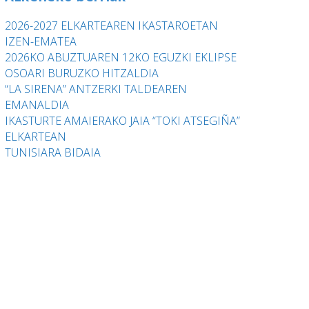
2026-2027 ELKARTEAREN IKASTAROETAN
IZEN-EMATEA
2026KO ABUZTUAREN 12KO EGUZKI EKLIPSE
OSOARI BURUZKO HITZALDIA
“LA SIRENA” ANTZERKI TALDEAREN
EMANALDIA
IKASTURTE AMAIERAKO JAIA “TOKI ATSEGIÑA”
ELKARTEAN
TUNISIARA BIDAIA