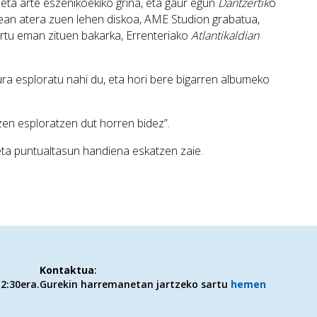
ko eta arte eszenikoekiko grina, eta gaur egun
Dantzertik
o
ean atera zuen lehen diskoa, AME Studion grabatua,
ertu eman zituen bakarka, Errenteriako
Atlantikaldian
ra esploratu nahi du, eta hori bere bigarren albumeko
zen esploratzen dut horren bidez”.
eta puntualtasun handiena eskatzen zaie.
Kontaktua
:
2:30era.
Gurekin harremanetan jartzeko sartu
hemen