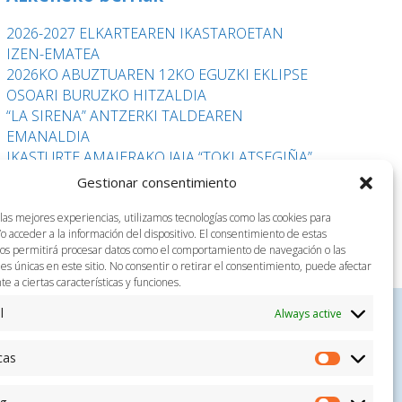
2026-2027 ELKARTEAREN IKASTAROETAN
IZEN-EMATEA
2026KO ABUZTUAREN 12KO EGUZKI EKLIPSE
OSOARI BURUZKO HITZALDIA
“LA SIRENA” ANTZERKI TALDEAREN
EMANALDIA
IKASTURTE AMAIERAKO JAIA “TOKI ATSEGIÑA”
ELKARTEAN
Gestionar consentimiento
TUNISIARA BIDAIA
 las mejores experiencias, utilizamos tecnologías como las cookies para
o acceder a la información del dispositivo. El consentimiento de estas
nos permitirá procesar datos como el comportamiento de navegación o las
nes únicas en este sitio. No consentir o retirar el consentimiento, puede afectar
 a ciertas características y funciones.
l
Always active
cas
Estadísti