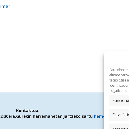
eimer
Para ofrecer
almacenar y/
tecnologías 
identificacio
negativamente
Funciona
Kontaktua
:
Estadísti
2:30era.
Gurekin harremanetan jartzeko sartu
hemen