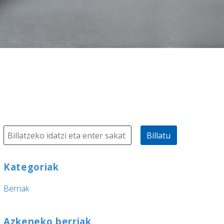
Billatu
Kategoriak
Berriak
Azkeneko berriak