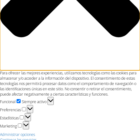
Para ofrecer las mejores experiencias, utilizamos tecnologías como las cookies para
almacenar y/o acceder a la información del dispositivo. El consentimiento de estas
tecnologías nos permitirá procesar datos como el comportamiento de navegación o
las identificaciones únicas en este sitio. No consentir o retirar el consentimiento,
puede afectar negativamente a ciertas características y funciones.
Funcional
Funcional
Siempre activo
Preferencias
Preferencias
Estadísticas
Estadísticas
Marketing
Marketing
Administrar opciones
Gestionar los servicios