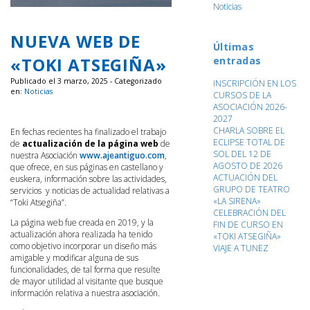
Noticias
NUEVA WEB DE
Últimas
«TOKI ATSEGIÑA»
entradas
Publicado el 3 marzo, 2025 - Categorizado
INSCRIPCIÓN EN LOS
en:
Noticias
CURSOS DE LA
ASOCIACIÓN 2026-
2027
CHARLA SOBRE EL
En fechas recientes ha finalizado el trabajo
ECLIPSE TOTAL DE
de
actualización de la página web
de
SOL DEL 12 DE
nuestra Asociación
www.ajeantiguo.com
,
AGOSTO DE 2026
que ofrece, en sus páginas en castellano y
ACTUACIÓN DEL
euskera, información sobre las actividades,
GRUPO DE TEATRO
servicios y noticias de actualidad relativas a
«LA SIRENA»
“Toki Atsegiña”.
CELEBRACIÓN DEL
La página web fue creada en 2019, y la
FIN DE CURSO EN
actualización ahora realizada ha tenido
«TOKI ATSEGIÑA»
como objetivo incorporar un diseño más
VIAJE A TUNEZ
amigable y modificar alguna de sus
funcionalidades, de tal forma que resulte
de mayor utilidad al visitante que busque
información relativa a nuestra asociación.