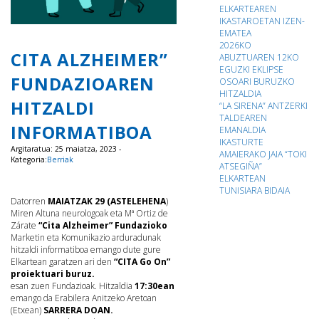
ELKARTEAREN
IKASTAROETAN IZEN-
EMATEA
2026KO
CITA ALZHEIMER”
ABUZTUAREN 12KO
EGUZKI EKLIPSE
FUNDAZIOAREN
OSOARI BURUZKO
HITZALDIA
HITZALDI
“LA SIRENA” ANTZERKI
TALDEAREN
INFORMATIBOA
EMANALDIA
IKASTURTE
Argitaratua: 25 maiatza, 2023 -
AMAIERAKO JAIA “TOKI
Kategoria:
Berriak
ATSEGIÑA”
ELKARTEAN
TUNISIARA BIDAIA
Datorren
MAIATZAK 29 (ASTELEHENA
)
Miren Altuna neurologoak eta Mª Ortiz de
Zárate
“Cita Alzheimer” Fundazioko
Marketin eta Komunikazio arduradunak
hitzaldi informatiboa emango dute gure
Elkartean garatzen ari den
“CITA Go On”
proiektuari buruz.
esan zuen Fundazioak.
Hitzaldia
17:30ean
emango da Erabilera Anitzeko Aretoan
(Etxean)
SARRERA DOAN.