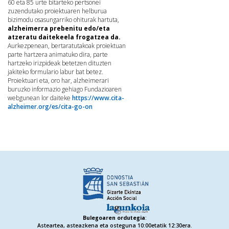
60 eta 85 urte bitarteko pertsonei
zuzendutako proiektuaren helburua
bizimodu osasungarriko ohiturak hartuta,
alzheimerra prebenitu edo/eta
atzeratu daitekeela frogatzea da.
Aurkezpenean, bertaratutakoak proiektuan
parte hartzera animatuko dira, parte
hartzeko irizpideak betetzen dituzten
jakiteko formulario labur bat betez.
Proiektuari eta, oro har, alzheimerari
buruzko informazio gehiago Fundazioaren
webgunean lor daiteke
https://www.cita-
alzheimer.org/es/cita-go-on
Bulegoaren ordutegia
:
Asteartea, asteazkena eta osteguna 10:00etatik 12:30era.