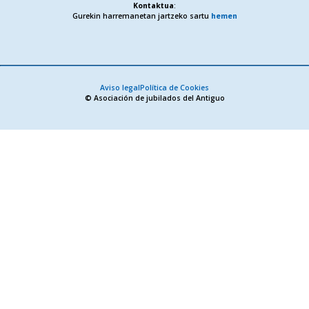
Kontaktua
:
Gurekin harremanetan jartzeko sartu
hemen
Aviso legal
Política de Cookies
© Asociación de jubilados del Antiguo