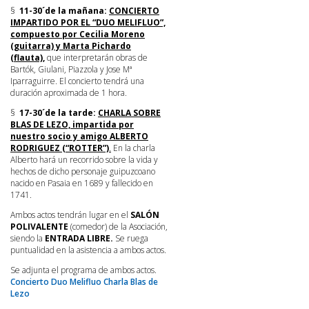
§
11-30´de la mañana:
CONCIERTO
IMPARTIDO POR EL “DUO MELIFLUO”,
compuesto por Cecilia Moreno
(guitarra) y Marta Pichardo
(flauta),
que interpretarán obras de
Bartók, Giulani, Piazzola y Jose Mª
Iparraguirre. El concierto tendrá una
duración aproximada de 1 hora.
§
17-30´de la tarde:
CHARLA SOBRE
BLAS DE LEZO, impartida por
nuestro socio y amigo ALBERTO
RODRIGUEZ (“ROTTER”)
.
En la charla
Alberto hará un recorrido sobre la vida y
hechos de dicho personaje guipuzcoano
nacido en Pasaia en 1689 y fallecido en
1741.
Ambos actos tendrán lugar en el
SALÓN
POLIVALENTE
(comedor) de la Asociación,
siendo la
ENTRADA LIBRE.
Se ruega
puntualidad en la asistencia a ambos actos.
Se adjunta el programa de ambos actos.
Concierto Duo Melifluo
Charla Blas de
Lezo