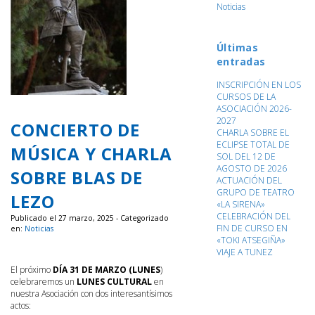
Noticias
Últimas
entradas
INSCRIPCIÓN EN LOS
CURSOS DE LA
ASOCIACIÓN 2026-
2027
CONCIERTO DE
CHARLA SOBRE EL
ECLIPSE TOTAL DE
MÚSICA Y CHARLA
SOL DEL 12 DE
AGOSTO DE 2026
SOBRE BLAS DE
ACTUACIÓN DEL
GRUPO DE TEATRO
LEZO
«LA SIRENA»
CELEBRACIÓN DEL
Publicado el 27 marzo, 2025 - Categorizado
FIN DE CURSO EN
en:
Noticias
«TOKI ATSEGIÑA»
VIAJE A TUNEZ
El próximo
DÍA 31 DE MARZO (LUNES
)
celebraremos un
LUNES CULTURAL
en
nuestra Asociación con dos interesantísimos
actos: