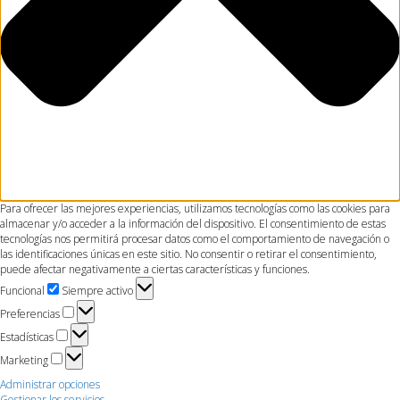
Para ofrecer las mejores experiencias, utilizamos tecnologías como las cookies para
almacenar y/o acceder a la información del dispositivo. El consentimiento de estas
tecnologías nos permitirá procesar datos como el comportamiento de navegación o
las identificaciones únicas en este sitio. No consentir o retirar el consentimiento,
puede afectar negativamente a ciertas características y funciones.
Funcional
Funcional
Siempre activo
Preferencias
Preferencias
Estadísticas
Estadísticas
Marketing
Marketing
Administrar opciones
Gestionar los servicios