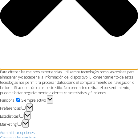
Para ofrecer las mejores experiencias, utilizamos tecnologías como las cookies para
almacenar y/o acceder a la información del dispositivo. El consentimiento de estas
tecnologías nos permitirá procesar datos como el comportamiento de navegación o
las identificaciones únicas en este sitio. No consentir o retirar el consentimiento,
puede afectar negativamente a ciertas características y funciones.
Funcional
Funcional
Siempre activo
Preferencias
Preferencias
Estadísticas
Estadísticas
Marketing
Marketing
Administrar opciones
Gestionar los servicios