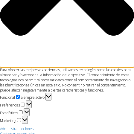
Para ofrecer las mejores experiencias, utilizamos tecnologías como las cookies para
almacenar y/o acceder a la información del dispositivo. El consentimiento de estas
tecnologías nos permitirá procesar datos como el comportamiento de navegación o
las identificaciones únicas en este sitio. No consentir o retirar el consentimiento,
puede afectar negativamente a ciertas características y funciones.
Funcional
Funcional
Siempre activo
Preferencias
Preferencias
Estadísticas
Estadísticas
Marketing
Marketing
Administrar opciones
Gestionar los servicios