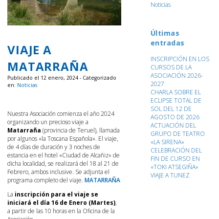
Noticias
Últimas
entradas
VIAJE A
INSCRIPCIÓN EN LOS
MATARRAÑA
CURSOS DE LA
ASOCIACIÓN 2026-
Publicado el 12 enero, 2024 - Categorizado
2027
en:
Noticias
CHARLA SOBRE EL
ECLIPSE TOTAL DE
SOL DEL 12 DE
Nuestra Asociación comienza el año 2024
AGOSTO DE 2026
organizando un precioso viaje a
ACTUACIÓN DEL
Matarraña
(provincia de Teruel), llamada
GRUPO DE TEATRO
por algunos «la Toscana Española». El viaje,
«LA SIRENA»
de 4 días de duración y 3 noches de
CELEBRACIÓN DEL
estancia en el hotel «Ciudad de Alcañiz» de
FIN DE CURSO EN
dicha localidad, se realizará del 18 al 21 de
«TOKI ATSEGIÑA»
Febrero, ambos inclusive. Se adjunta el
VIAJE A TUNEZ
programa completo del viaje.
MATARRAÑA
La
inscripción para el viaje se
iniciará el día 16 de Enero (Martes)
,
a partir de las 10 horas en la Oficina de la