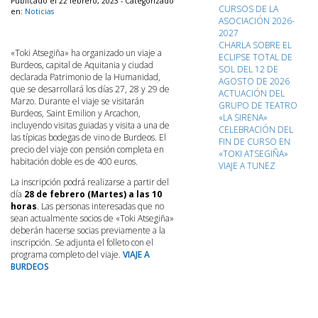
Publicado el 22 febrero, 2023 - Categorizado
CURSOS DE LA
en:
Noticias
ASOCIACIÓN 2026-
2027
CHARLA SOBRE EL
«Toki Atsegiña» ha organizado un viaje a
ECLIPSE TOTAL DE
Burdeos, capital de Aquitania y ciudad
SOL DEL 12 DE
declarada Patrimonio de la Humanidad,
AGOSTO DE 2026
que se desarrollará los días 27, 28 y 29 de
ACTUACIÓN DEL
Marzo. Durante el viaje se visitarán
GRUPO DE TEATRO
Burdeos, Saint Emilion y Arcachon,
«LA SIRENA»
incluyendo visitas guiadas y visita a una de
CELEBRACIÓN DEL
las típicas bodegas de vino de Burdeos. El
FIN DE CURSO EN
precio del viaje con pensión completa en
«TOKI ATSEGIÑA»
habitación doble es de 400 euros.
VIAJE A TUNEZ
La inscripción podrá realizarse a partir del
día
28 de febrero (Martes) a las 10
horas
. Las personas interesadas que no
sean actualmente socios de «Toki Atsegiña»
deberán hacerse socias previamente a la
inscripción. Se adjunta el folleto con el
programa completo del viaje.
VIAJE A
BURDEOS