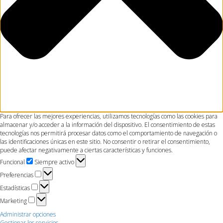
Para ofrecer las mejores experiencias, utilizamos tecnologías como las cookies para
almacenar y/o acceder a la información del dispositivo. El consentimiento de estas
tecnologías nos permitirá procesar datos como el comportamiento de navegación o
las identificaciones únicas en este sitio. No consentir o retirar el consentimiento,
puede afectar negativamente a ciertas características y funciones.
Funcional
Funcional
Siempre activo
Preferencias
Preferencias
Estadísticas
Estadísticas
Marketing
Marketing
Administrar opciones
Gestionar los servicios