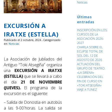
Noticias
Últimas
entradas
EXCURSIÓN A
INSCRIPCIÓN EN LOS
IRATXE (ESTELLA)
CURSOS DE LA
ASOCIACIÓN 2026-
Publicado el 2 octubre, 2024 - Categorizado
2027
en:
Noticias
CHARLA SOBRE EL
ECLIPSE TOTAL DE
SOL DEL 12 DE
La Asociación de Jubilados del
AGOSTO DE 2026
Antiguo “Toki Atsegiña” organiza
ACTUACIÓN DEL
GRUPO DE TEATRO
una
EXCURSIÓN A IRATXE
«LA SIRENA»
(ESTELLA)
que se llevará a cabo
CELEBRACIÓN DEL
FIN DE CURSO EN
el día
21 DE NOVIEMBRE
«TOKI ATSEGIÑA»
(JUEVES).
El programa de la
VIAJE A TUNEZ
excursión es el siguiente:
– Salida de Donostia en autobús
a las 9-00´horas. La salida se