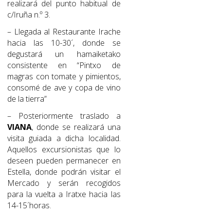
realizará del punto habitual de
c/Iruña n.º 3.
– Llegada al Restaurante I
rache
hacia las 10-30´, donde se
degustará un
hamaiketako
consistente en “Pintxo de
m
agras con tomate y pimientos,
c
onsomé de ave y
c
opa de
v
ino
de la tierra”
– Posteriormente traslado a
VIANA
, donde se realizará una
visita guiada a dicha localidad.
Aquellos excursionistas que lo
deseen pueden permanecer en
Estella, donde podrán visitar el
Mercado y serán recogidos
para la vuelta a Iratxe hacia las
14-15´horas.