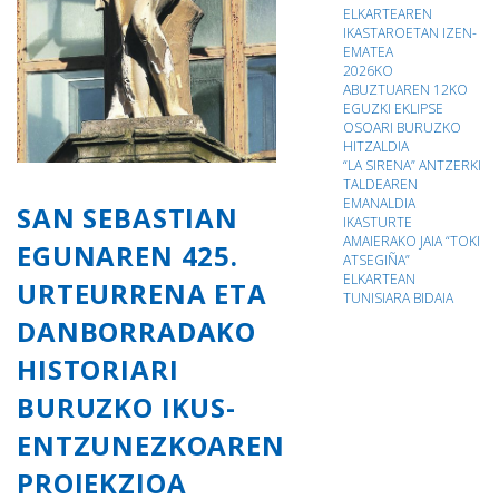
ELKARTEAREN
IKASTAROETAN IZEN-
EMATEA
2026KO
ABUZTUAREN 12KO
EGUZKI EKLIPSE
OSOARI BURUZKO
HITZALDIA
“LA SIRENA” ANTZERKI
TALDEAREN
EMANALDIA
SAN SEBASTIAN
IKASTURTE
AMAIERAKO JAIA “TOKI
EGUNAREN 425.
ATSEGIÑA”
ELKARTEAN
URTEURRENA ETA
TUNISIARA BIDAIA
DANBORRADAKO
HISTORIARI
BURUZKO IKUS-
ENTZUNEZKOAREN
PROIEKZIOA