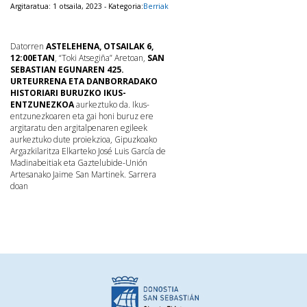
Argitaratua: 1 otsaila, 2023 - Kategoria:
Berriak
Datorren
ASTELEHENA, OTSAILAK 6,
12:00ETAN
, “Toki Atsegiña” Aretoan,
SAN
SEBASTIAN EGUNAREN 425.
URTEURRENA ETA DANBORRADAKO
HISTORIARI BURUZKO IKUS-
ENTZUNEZKOA
aurkeztuko da.
Ikus-
entzunezkoaren eta gai honi buruz ere
argitaratu den argitalpenaren egileek
aurkeztuko dute proiekzioa, Gipuzkoako
Argazkilaritza Elkarteko José Luis García de
Madinabeitiak eta Gaztelubide-Unión
Artesanako Jaime San Martinek.
Sarrera
doan