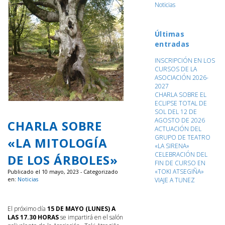
Noticias
Últimas
entradas
INSCRIPCIÓN EN LOS
CURSOS DE LA
ASOCIACIÓN 2026-
2027
CHARLA SOBRE EL
ECLIPSE TOTAL DE
SOL DEL 12 DE
AGOSTO DE 2026
CHARLA SOBRE
ACTUACIÓN DEL
GRUPO DE TEATRO
«LA MITOLOGÍA
«LA SIRENA»
CELEBRACIÓN DEL
DE LOS ÁRBOLES»
FIN DE CURSO EN
«TOKI ATSEGIÑA»
Publicado el 10 mayo, 2023 - Categorizado
VIAJE A TUNEZ
en:
Noticias
El próximo día
15 DE MAYO (LUNES) A
LAS 17.30 HORAS
se impartirá en el salón