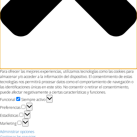
Para ofrecer las mejores experiencias, utilizamos tecnologías como las cookies para
almacenar y/o acceder a la información del dispositivo. El consentimiento de estas
tecnologías nos permitirá procesar datos como el comportamiento de navegación o
las identificaciones únicas en este sitio. No consentir o retirar el consentimiento,
puede afectar negativamente a ciertas características y funciones.
Funcional
Funcional
Siempre activo
Preferencias
Preferencias
Estadísticas
Estadísticas
Marketing
Marketing
Administrar opciones
Gestionar los servicios