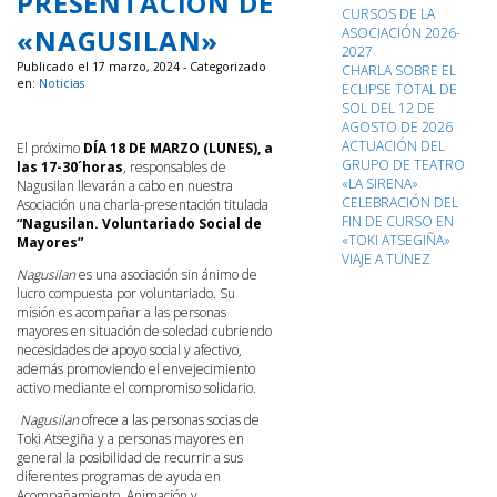
PRESENTACIÓN DE
CURSOS DE LA
«NAGUSILAN»
ASOCIACIÓN 2026-
2027
Publicado el 17 marzo, 2024 - Categorizado
CHARLA SOBRE EL
en:
Noticias
ECLIPSE TOTAL DE
SOL DEL 12 DE
AGOSTO DE 2026
ACTUACIÓN DEL
El próximo
DÍA 18 DE MARZO (LUNES), a
GRUPO DE TEATRO
las 17-30´horas
, responsables de
«LA SIRENA»
Nagusilan llevarán a cabo en nuestra
CELEBRACIÓN DEL
Asociación una charla-presentación titulada
FIN DE CURSO EN
“Nagusilan. Voluntariado Social de
«TOKI ATSEGIÑA»
Mayores”
VIAJE A TUNEZ
Nagusilan
es una asociación sin ánimo de
lucro compuesta por voluntariado. Su
misión es acompañar a las personas
mayores en situación de soledad cubriendo
necesidades de apoyo social y afectivo,
además promoviendo el envejecimiento
activo mediante el compromiso solidario.
Nagusilan
ofrece a las personas socias de
Toki Atsegiña y a personas mayores en
general la posibilidad de recurrir a sus
diferentes programas de ayuda en
Acompañamiento, Animación y