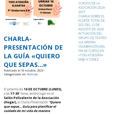
CURSOS DE LA
ASOCIACIÓN 2026-
2027
CHARLA SOBRE EL
ECLIPSE TOTAL DE
SOL DEL 12 DE
AGOSTO DE 2026
ACTUACIÓN DEL
CHARLA-
GRUPO DE TEATRO
«LA SIRENA»
PRESENTACIÓN DE
CELEBRACIÓN DEL
FIN DE CURSO EN
LA GUÍA «QUIERO
«TOKI ATSEGIÑA»
VIAJE A TUNEZ
QUE SEPAS…»
Publicado el 10 octubre, 2023 -
Categorizado en:
Noticias
El próximo día
16 DE OCTUBRE (LUNES),
a las
17-30´
horas, tendrá lugar en el
Salón Polivalente de la Asociación
(Hogar),
la Charla-Presentación
“Quiero
que sepas… Guía para planificar el
cuidado de mi vida de manera