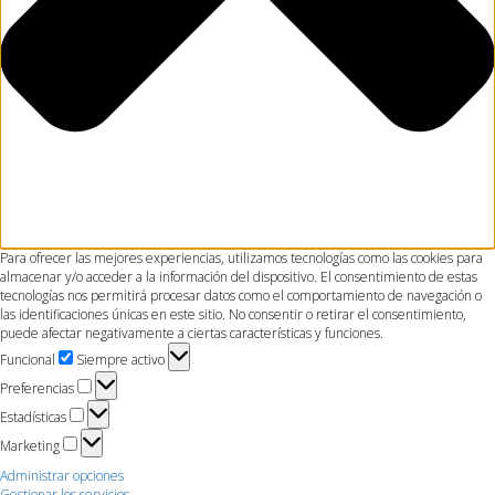
Para ofrecer las mejores experiencias, utilizamos tecnologías como las cookies para
almacenar y/o acceder a la información del dispositivo. El consentimiento de estas
tecnologías nos permitirá procesar datos como el comportamiento de navegación o
las identificaciones únicas en este sitio. No consentir o retirar el consentimiento,
puede afectar negativamente a ciertas características y funciones.
Funcional
Funcional
Siempre activo
Preferencias
Preferencias
Estadísticas
Estadísticas
Marketing
Marketing
Administrar opciones
Gestionar los servicios