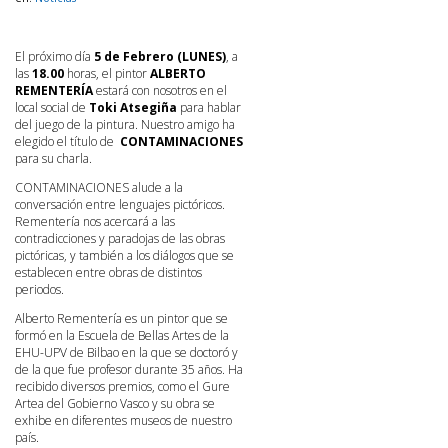
El próximo día
5 de Febrero (LUNES)
, a
las
18.00
horas, el pintor
ALBERTO
REMENTERÍA
estará con nosotros en el
local social de
Toki Atsegiña
para hablar
del juego de la pintura. Nuestro amigo ha
elegido el título de
CONTAMINACIONES
para su charla.
CONTAMINACIONES alude a la
conversación entre lenguajes pictóricos.
Rementería nos acercará a las
contradicciones y paradojas de las obras
pictóricas, y también a los diálogos que se
establecen entre obras de distintos
periodos.
Alberto Rementería es un pintor que se
formó en la Escuela de Bellas Artes de la
EHU-UPV de Bilbao en la que se doctoró y
de la que fue profesor durante 35 años. Ha
recibido diversos premios, como el Gure
Artea del Gobierno Vasco y su obra se
exhibe en diferentes museos de nuestro
país.