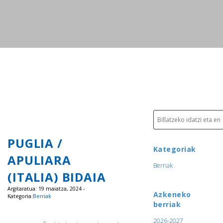
PUGLIA /
Kategoriak
APULIARA
Berriak
(ITALIA) BIDAIA
Argitaratua: 19 maiatza, 2024 -
Azkeneko
Kategoria:
Berriak
berriak
2026-2027