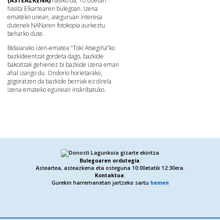
(ASTEAZKENA)
hasiko da, 10:00etan
hasita Elkartearen bulegoan.
Izena
emateko unean, aseguruan interesa
dutenek NANaren fotokopia aurkeztu
beharko dute.
Bidaiarako izen-ematea “Toki Atsegiña”ko
bazkideentzat gordeta dago, bazkide
bakoitzak gehienez bi bazkide izena eman
ahal izango du.
Ondorio horietarako,
gogoratzen da bazkide berriak ez direla
izena emateko egunean inskribatuko.
Bulegoaren ordutegia
:
Asteartea, asteazkena eta osteguna 10:00etatik 12:30era.
Kontaktua
:
Gurekin harremanetan jartzeko sartu
hemen