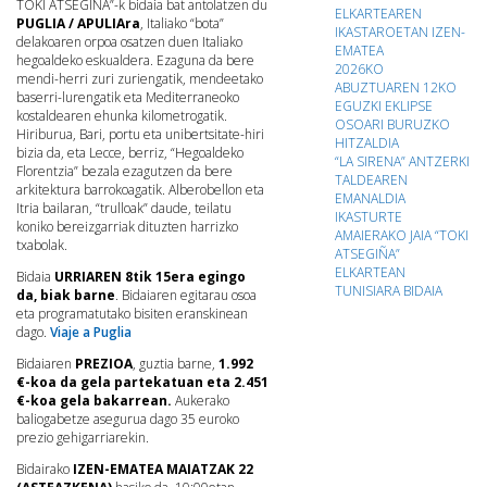
TOKI ATSEGIÑA”-k bidaia bat antolatzen du
ELKARTEAREN
PUGLIA / APULIAra
, Italiako “bota”
IKASTAROETAN IZEN-
delakoaren orpoa osatzen duen Italiako
EMATEA
hegoaldeko eskualdera.
Ezaguna da bere
2026KO
mendi-herri zuri zuriengatik, mendeetako
ABUZTUAREN 12KO
baserri-lurengatik eta Mediterraneoko
EGUZKI EKLIPSE
kostaldearen ehunka kilometrogatik.
OSOARI BURUZKO
Hiriburua, Bari, portu eta unibertsitate-hiri
HITZALDIA
bizia da, eta Lecce, berriz, “Hegoaldeko
“LA SIRENA” ANTZERKI
Florentzia” bezala ezagutzen da bere
TALDEAREN
arkitektura barrokoagatik.
Alberobellon eta
EMANALDIA
Itria bailaran, “trulloak” daude, teilatu
IKASTURTE
koniko bereizgarriak dituzten harrizko
AMAIERAKO JAIA “TOKI
txabolak.
ATSEGIÑA”
ELKARTEAN
Bidaia
URRIAREN 8tik 15era egingo
TUNISIARA BIDAIA
da, biak barne
.
Bidaiaren egitarau osoa
eta programatutako bisiten eranskinean
dago.
Viaje a Puglia
Bidaiaren
PREZIOA
, guztia barne,
1.992
€-koa da gela partekatuan eta 2.451
€-koa gela bakarrean.
Aukerako
baliogabetze asegurua dago 35 euroko
prezio gehigarriarekin.
Bidairako
IZEN-EMATEA MAIATZAK 22