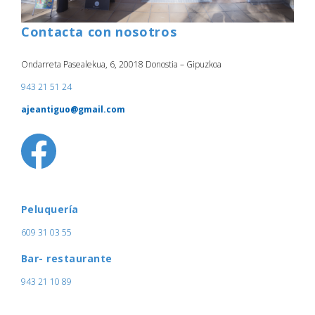
Contacta con nosotros
Ondarreta Pasealekua, 6, 20018 Donostia – Gipuzkoa
943 21 51 24
ajeantiguo@gmail.com
Peluquería
609 31 03 55
Bar- restaurante
943 21 10 89