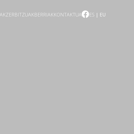
EAK
ZERBITZUAK
BERRIAK
KONTAKTUA
ES
EU