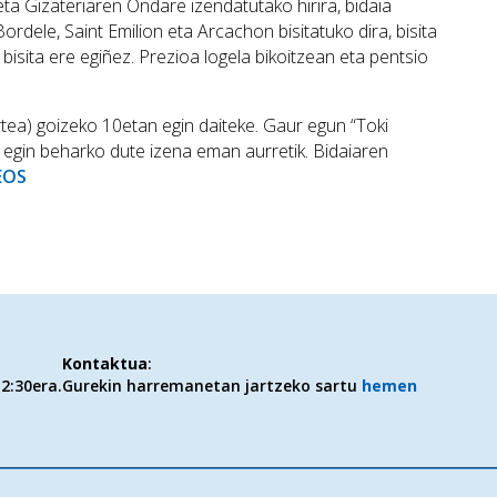
eta Gizateriaren Ondare izendatutako hirira, bidaia
rdele, Saint Emilion eta Arcachon bisitatuko dira, bisita
bisita ere egiñez. Prezioa logela bikoitzean eta pentsio
tea) goizeko 10etan egin daiteke. Gaur egun “Toki
 egin beharko dute izena eman aurretik. Bidaiaren
EOS
Kontaktua
:
2:30era.
Gurekin harremanetan jartzeko sartu
hemen