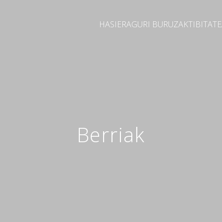
HASIERA
GURI BURUZ
AKTIBITAT
Berriak