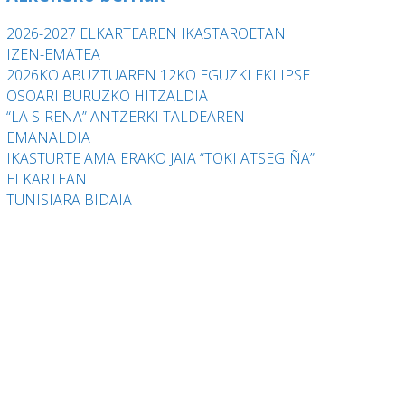
2026-2027 ELKARTEAREN IKASTAROETAN
IZEN-EMATEA
2026KO ABUZTUAREN 12KO EGUZKI EKLIPSE
OSOARI BURUZKO HITZALDIA
“LA SIRENA” ANTZERKI TALDEAREN
EMANALDIA
IKASTURTE AMAIERAKO JAIA “TOKI ATSEGIÑA”
ELKARTEAN
TUNISIARA BIDAIA