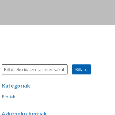
Billatu
Kategoriak
Berriak
Azkeneko berriak