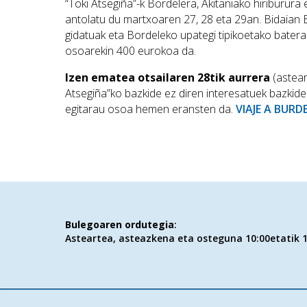
“Toki Atsegiña”-k Bordelera, Akitaniako hiriburura 
antolatu du martxoaren 27, 28 eta 29an. Bidaian Bo
gidatuak eta Bordeleko upategi tipikoetako batera 
osoarekin 400 eurokoa da.
Izen ematea otsailaren 28tik aurrera
(astear
Atsegiña”ko bazkide ez diren interesatuek bazkide
egitarau osoa hemen eransten da.
VIAJE A BURD
Bulegoaren ordutegia
:
Asteartea, asteazkena eta osteguna 10:00etatik 1