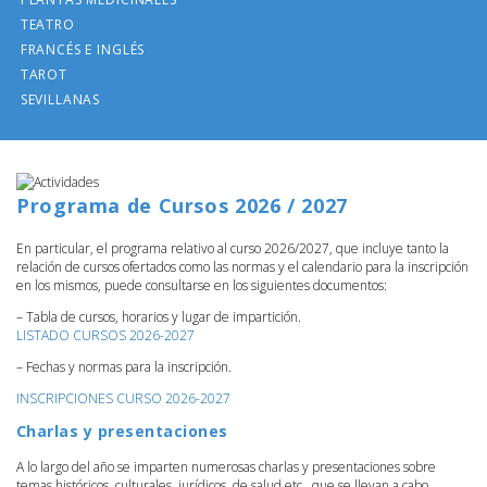
TEATRO
FRANCÉS E INGLÉS
TAROT
SEVILLANAS
Programa de Cursos 2026 / 2027
En particular, el programa relativo al curso 2026/2027, que incluye tanto la
relación de cursos ofertados como las normas y el calendario para la inscripción
en los mismos, puede consultarse en los siguientes documentos:
– Tabla de cursos, horarios y lugar de impartición.
LISTADO CURSOS 2026-2027
– Fechas y normas para la inscripción.
INSCRIPCIONES CURSO 2026-2027
Charlas y presentaciones
A lo largo del año se imparten numerosas charlas y presentaciones sobre
temas históricos, culturales, jurídicos, de salud etc., que se llevan a cabo