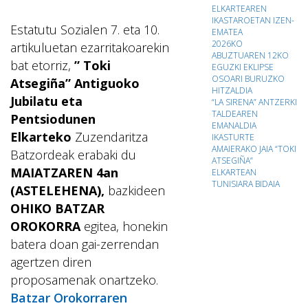
ELKARTEAREN
IKASTAROETAN IZEN-
Estatutu Sozialen 7. eta 10.
EMATEA
2026KO
artikuluetan ezarritakoarekin
ABUZTUAREN 12KO
bat etorriz,
” Toki
EGUZKI EKLIPSE
OSOARI BURUZKO
Atsegiña” Antiguoko
HITZALDIA
Jubilatu eta
“LA SIRENA” ANTZERKI
TALDEAREN
Pentsiodunen
EMANALDIA
Elkarteko
Zuzendaritza
IKASTURTE
AMAIERAKO JAIA “TOKI
Batzordeak erabaki du
ATSEGIÑA”
MAIATZAREN
4an
ELKARTEAN
TUNISIARA BIDAIA
(ASTELEHENA),
bazkideen
OHIKO BATZAR
OROKORRA
egitea, honekin
batera doan gai-zerrendan
agertzen diren
proposamenak onartzeko.
Batzar Orokorraren