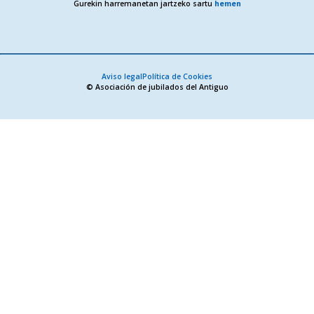
Gurekin harremanetan jartzeko sartu
hemen
Aviso legal
Política de Cookies
© Asociación de jubilados del Antiguo