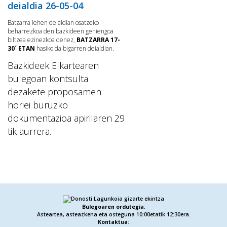
deialdia 26-05-04
Batzarra lehen deialdian osatzeko
beharrezkoa den bazkideen gehiengoa
biltzea ezinezkoa denez,
BATZARRA 17-
30´ ETAN
hasiko da bigarren deialdian.
Bazkideek Elkartearen
bulegoan kontsulta
dezakete proposamen
horiei buruzko
dokumentazioa apirilaren 29
tik aurrera.
Bulegoaren ordutegia
:
Asteartea, asteazkena eta osteguna 10:00etatik 12:30era.
Kontaktua
: