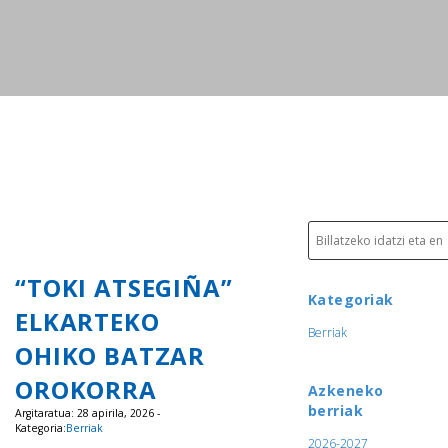
“TOKI ATSEGIÑA”
Kategoriak
ELKARTEKO
Berriak
OHIKO BATZAR
OROKORRA
Azkeneko
berriak
Argitaratua: 28 apirila, 2026 -
Kategoria:
Berriak
2026-2027